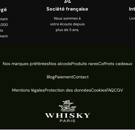
Société française
In
égé
Nous sommes à
Liv
stant
votre écoute depuis
0.000
plus de 5 ans.
és
ment.
Nos marques préférées
Nos alcools
Produits rares
Coffrets cadeaux
Blog
Paiement
Contact
Mentions légales
Protection des données
Cookies
FAQ
CGV