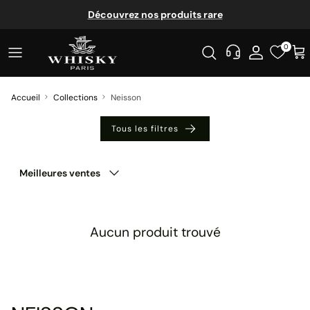
Aller au contenu
Découvrez nos produits rare
0
Accueil
Collections
Neisson
Tous les filtres
Trier par
Meilleures ventes
Aucun produit trouvé