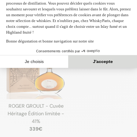
Hydromel Cask Finish 11 ans
Cask Finish 13 ans - 46,7%
- 44,6%
61€
58€
ROGER GROULT - Cuvée
Héritage Édition limitée -
41%
339€