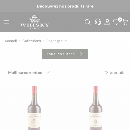
Aller au contenu
Découvrez nos produits rare
0
Accueil
Collections
Roger groult
Tous les filtres
Trier par
13 produits
Meilleures ventes