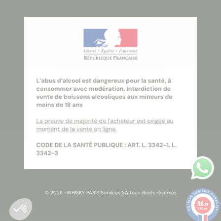
© 2026 -
WHISKY PARIS Services SA tous droits réservés
9.6
/10
3162 avis