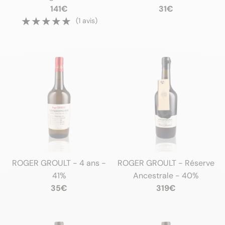
141€
31€
★★★★★
★★★★★
(1 avis)
ROGER GROULT - 4 ans -
ROGER GROULT - Réserve
41%
Ancestrale - 40%
35€
319€