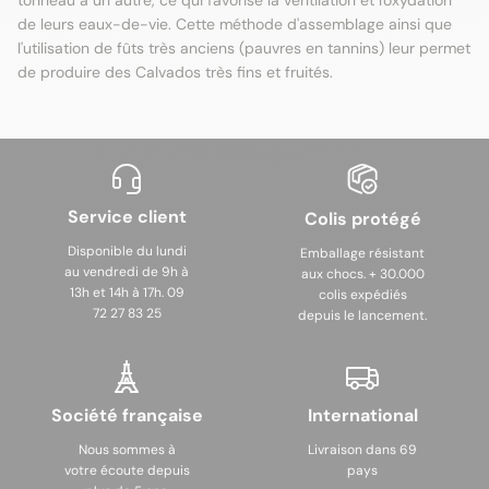
tonneau à un autre, ce qui favorise la ventilation et l'oxydation
de leurs eaux-de-vie. Cette méthode d'assemblage ainsi que
l'utilisation de fûts très anciens (pauvres en tannins) leur permet
de produire des Calvados très fins et fruités.
Service client
Colis protégé
Disponible du lundi
Emballage résistant
au vendredi de 9h à
aux chocs. + 30.000
13h et 14h à 17h. 09
colis expédiés
72 27 83 25
depuis le lancement.
Société française
International
Nous sommes à
Livraison dans 69
votre écoute depuis
pays