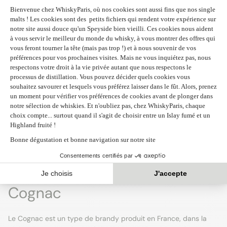
LHERAUD - Petite
FANNY FOUGERAT - XO Iris
Champagne 1995 - 48%
Poivré - 40%
352€
94€
1
2
3
4
·
Suivant »
Cognac
Le Cognac est un type de brandy produit en France, dans la