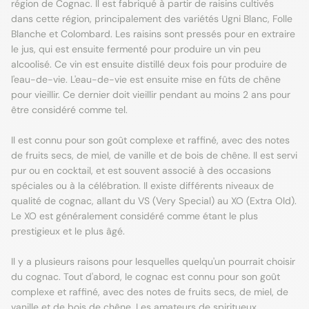
région de Cognac. Il est fabriqué à partir de raisins cultivés
dans cette région, principalement des variétés Ugni Blanc, Folle
Blanche et Colombard. Les raisins sont pressés pour en extraire
le jus, qui est ensuite fermenté pour produire un vin peu
alcoolisé. Ce vin est ensuite distillé deux fois pour produire de
l'eau-de-vie. L'eau-de-vie est ensuite mise en fûts de chêne
pour vieillir. Ce dernier doit vieillir pendant au moins 2 ans pour
être considéré comme tel.
Il est connu pour son goût complexe et raffiné, avec des notes
de fruits secs, de miel, de vanille et de bois de chêne. Il est servi
pur ou en cocktail, et est souvent associé à des occasions
spéciales ou à la célébration. Il existe différents niveaux de
qualité de cognac, allant du VS (Very Special) au XO (Extra Old).
Le XO est généralement considéré comme étant le plus
prestigieux et le plus âgé.
Il y a plusieurs raisons pour lesquelles quelqu'un pourrait choisir
du cognac. Tout d'abord, le cognac est connu pour son goût
complexe et raffiné, avec des notes de fruits secs, de miel, de
vanille et de bois de chêne. Les amateurs de
spiritueux