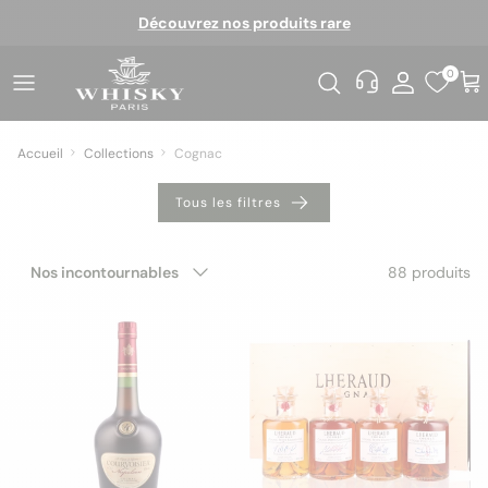
Aller au contenu
Découvrez nos produits rare
0
Accueil
Collections
Cognac
Tous les filtres
Trier par
88 produits
Nos incontournables