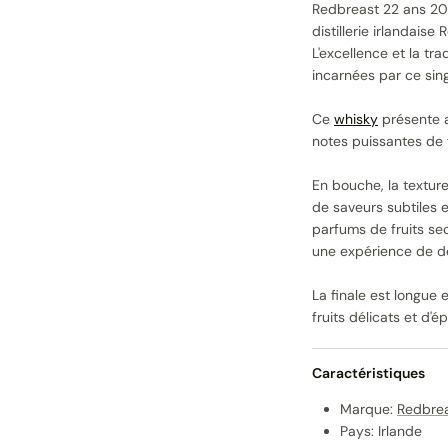
Redbreast 22 ans 20
distillerie irlandais
L'excellence et la tr
incarnées par ce sing
Ce
whisky
présente a
notes puissantes de f
En bouche, la texture
de saveurs subtiles 
parfums de fruits se
une expérience de dé
La finale est longue
fruits délicats et d'
Caractéristiques
Marque:
Redbre
Pays: Irlande