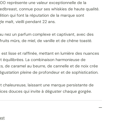
00 représente une valeur exceptionnelle de la
e Redbreast, connue pour ses whiskies de haute qualité.
adition qui font la réputation de la marque sont
le malt, vieilli pendant 22 ans.
u nez un parfum complexe et captivant, avec des
ruits mûrs, de miel, de vanille et de chêne toasté.
 est lisse et raffinée, mettant en lumière des nuances
et équilibrées. La combinaison harmonieuse de
cs, de caramel au beurre, de cannelle et de noix crée
gustation pleine de profondeur et de sophistication.
 et chaleureuse, laissant une marque persistante de
épices douces qui invite à déguster chaque gorgée.
ast