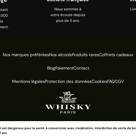
égé
Nous sommes à
Liv
stant
votre écoute depuis
0.000
plus de 5 ans.
és
ment.
Nos marques préférées
Nos alcools
Produits rares
Coffrets cadeaux
Blog
Paiement
Contact
Mentions légales
Protection des données
Cookies
FAQ
CGV