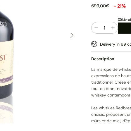
- 21%
699,00€
Livra
Quantité
Suivant
Delivery in 69 co
Description
La marque de whiske
expressions de haute
traditionnel. Créée e
tout en étant novatri
whiskey contemporai
Les whiskies Redbrea
choisis, proposent u
mûrs et de miel, d'ép