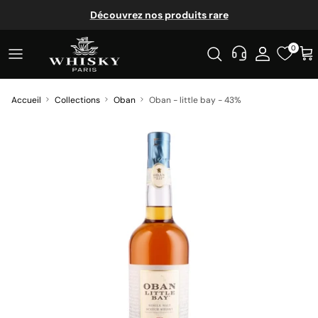
Aller au contenu
Découvrez nos produits rare
0
Accueil
Collections
Oban
Oban - little bay - 43%