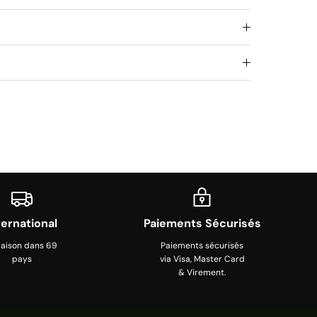
ternational
Paiements Sécurisés
raison dans 69
Paiements sécurisés
pays
via Visa, Master Card
& Virement.