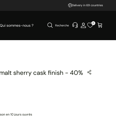
Delivery in 69 countries
0
Qui sommes-nous ?
Recherche
 malt sherry cask finish - 40%
ison en 10 jours ouvrés