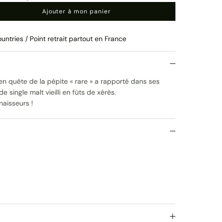
Ajouter à mon panier
untries / Point retrait partout en France
en quête de la pépite « rare » a rapporté dans ses
 single malt vieilli en fûts de xérès.
naisseurs !