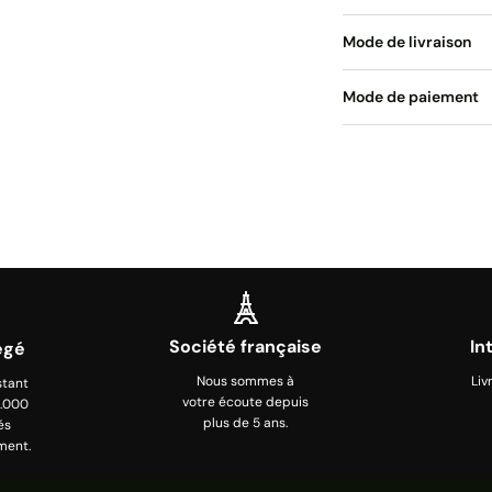
Mode de livraison
Mode de paiement
Société française
In
égé
Nous sommes à
Liv
stant
votre écoute depuis
0.000
plus de 5 ans.
és
ment.