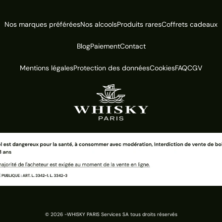
Nos marques préférées
Nos alcools
Produits rares
Coffrets cadeaux
Blog
Paiement
Contact
Mentions légales
Protection des données
Cookies
FAQ
CGV
© 2026 -
WHISKY PARIS Services SA tous droits réservés