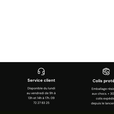
Service client
Colis prot
Disponible du lundi
Emballage rési
au vendredi de 9h à
aux chocs. + 3
13h et 14h à 17h. 09
colis expédi
72 27 83 25
depuis le lance