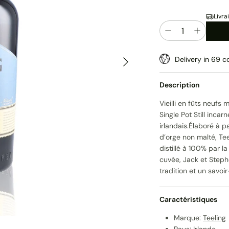
Livra
Quantité
Suivant
Delivery in 69 co
Description
Vieilli en fûts neufs
Single Pot Still inca
irlandais.Élaboré à 
d’orge non malté, Teel
distillé à 100% par la
cuvée, Jack et Step
tradition et un savoir
Caractéristiques
Marque:
Teeling