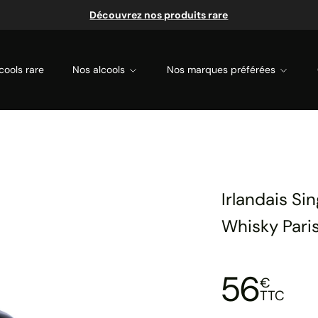
Découvrez nos produits rare
cools rare
Nos alcools
Nos marques préférées
Irlandais Sin
Whisky Pari
56
€
TTC