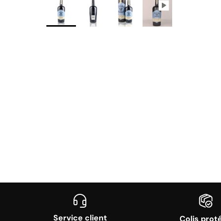
Service client
Colis prot