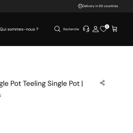
Delivery in 69 countries
0
Qui sommes-nous ?
Recherche
gle Pot Teeling Single Pot |
s