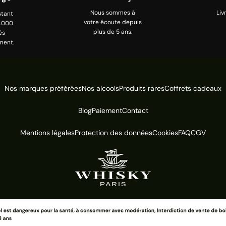
Nous sommes à
Liv
stant
votre écoute depuis
0.000
plus de 5 ans.
és
ment.
Nos marques préférées
Nos alcools
Produits rares
Coffrets cadeaux
Blog
Paiement
Contact
Mentions légales
Protection des données
Cookies
FAQ
CGV