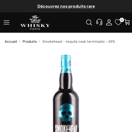
Aller au contenu
Découvrez nos produits rare
0
Accueil
Produits
Smokehead - tequila cask terminado - 43%