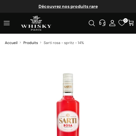
Aller au contenu
Découvrez nos produits rare
0
Accueil
Produits
Sarti rosa - spritz - 14%