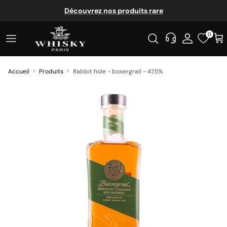
Aller au contenu
Découvrez nos produits rare
0
Accueil
Produits
Rabbit hole - boxergrail - 47,5%