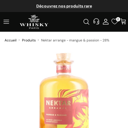
Aller au contenu
Découvrez nos produits rare
0
Accueil
Produits
Nektar arrange - mangue & passion - 28%