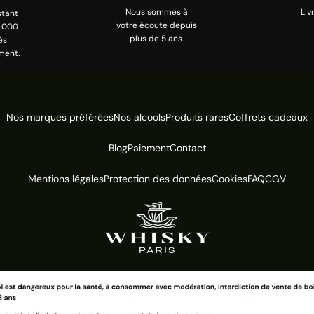
Nous sommes à
Liv
stant
votre écoute depuis
0.000
plus de 5 ans.
és
ment.
Nos marques préférées
Nos alcools
Produits rares
Coffrets cadeaux
Blog
Paiement
Contact
Mentions légales
Protection des données
Cookies
FAQ
CGV