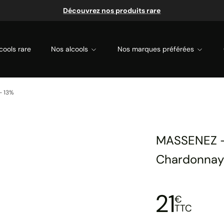
Découvrez nos produits rare
cools rare
Nos alcools
Nos marques préférées
- 13%
MASSENEZ 
Chardonnay
21
€
TTC