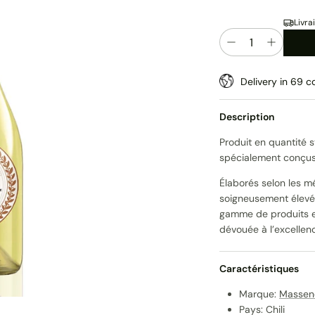
Livra
Quantité
Delivery in 69 co
Description
Produit en quantité s
spécialement conçus 
Élaborés selon les mé
soigneusement élevés
gamme de produits ex
dévouée à l’excellen
Caractéristiques
Marque:
Massen
Pays: Chili