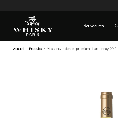
Aller au contenu
Nouveautés
Al
Accueil
Produits
Massenez - donum premium chardonnay 2019 