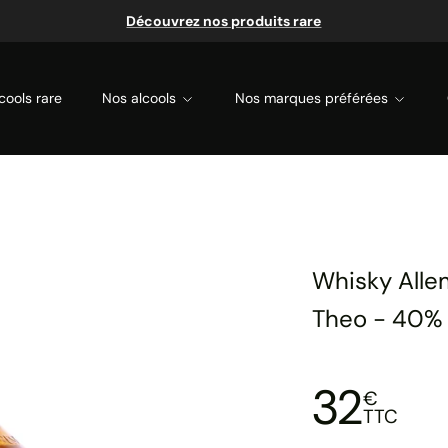
Découvrez nos produits rare
cools rare
Nos alcools
Nos marques préférées
Whisky Alle
Theo - 40%
32
€
TTC