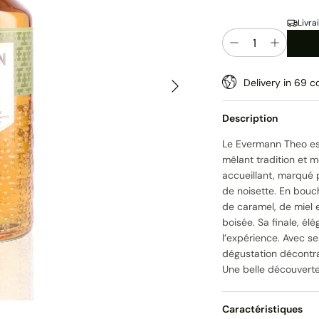
Livra
Quantité
Suivant
Delivery in 69 co
Description
Le Evermann Theo es
mêlant tradition et mo
accueillant, marqué p
de noisette. En bouc
de caramel, de miel 
boisée. Sa finale, él
l’expérience. Avec s
dégustation décontr
Une belle découverte
Caractéristiques