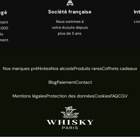
Société française
In
égé
Nous sommes à
Liv
stant
votre écoute depuis
0.000
plus de 5 ans.
és
ment.
Nos marques préférées
Nos alcools
Produits rares
Coffrets cadeaux
Blog
Paiement
Contact
Mentions légales
Protection des données
Cookies
FAQ
CGV