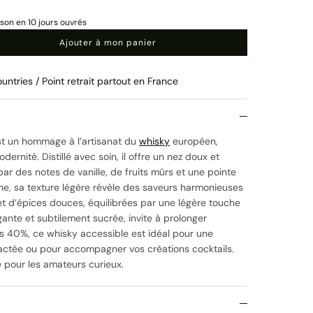
ison en 10 jours ouvrés
Ajouter à mon panier
untries / Point retrait partout en France
t un hommage à l’artisanat du
whisky
européen,
dernité. Distillé avec soin, il offre un nez doux et
ar des notes de vanille, de fruits mûrs et une pointe
he, sa texture légère révèle des saveurs harmonieuses
et d’épices douces, équilibrées par une légère touche
égante et subtilement sucrée, invite à prolonger
es 40%, ce whisky accessible est idéal pour une
actée ou pour accompagner vos créations cocktails.
 pour les amateurs curieux.