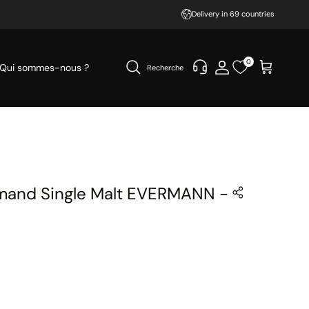
Delivery in 69 countries
0
Qui sommes-nous ?
Recherche
mand Single Malt EVERMANN -