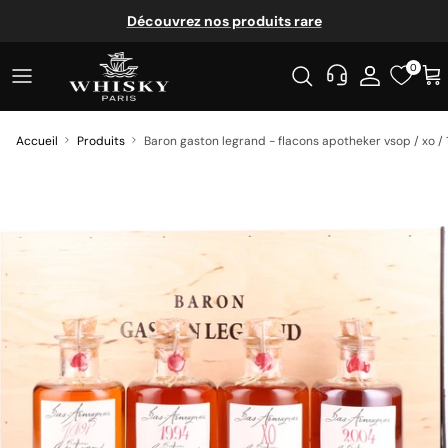
Aller au contenu
Découvrez nos produits rare
0
Accueil
Produits
Baron gaston legrand - flacons apotheker vsop / xo /