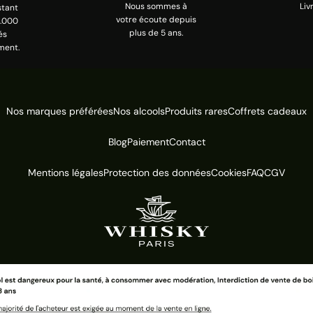
Nous sommes à
Liv
stant
votre écoute depuis
0.000
plus de 5 ans.
és
ment.
Nos marques préférées
Nos alcools
Produits rares
Coffrets cadeaux
Blog
Paiement
Contact
Mentions légales
Protection des données
Cookies
FAQ
CGV