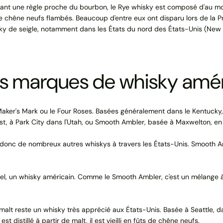
ant une règle proche du bourbon, le Rye whisky est composé d'au moins
 de chêne neufs flambés. Beaucoup d'entre eux ont disparu lors de la
 de seigle, notamment dans les États du nord des États-Unis (New York
es marques de whisky amér
aker's Mark ou le Four Roses. Basées généralement dans le Kentucky, 
est, à Park City dans l'Utah, ou Smooth Ambler, basée à Maxwelton, en
 donc de nombreux autres whiskys à travers les États-Unis. Smooth A
el, un whisky américain. Comme le Smooth Ambler, c'est un mélange à 
lt reste un whisky très apprécié aux États-Unis. Basée à Seattle, dan
t distillé à partir de malt, il est vieilli en fûts de chêne neufs.