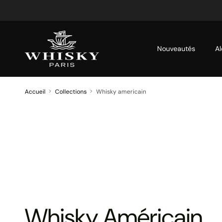
Aller au contenu
Nouveautés
Al
Accueil
Collections
Whisky americain
Whisky Américain