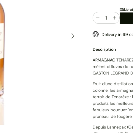
Livra
Quantité
Suivant
Delivery in 69 co
Description
ARMAGNAC
TENAREZE
mêlent effluves de n
GASTON LEGRAND Bru
Fruit d'une distillat
colonne, les armagna
terroir de Tenarèze 
produits les meilleu
fabuleux bouquet "en
pruneau, de fougère e
Depuis Lannepax (Ge