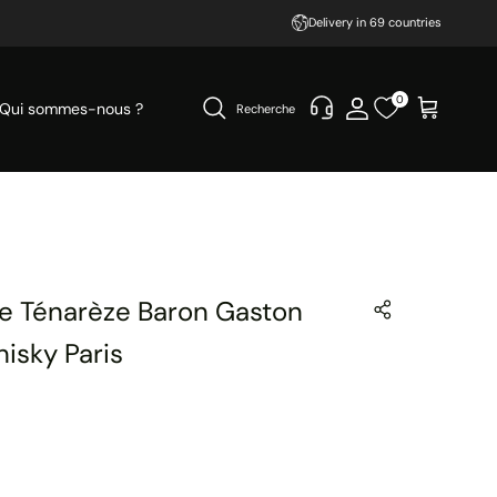
Delivery in 69 countries
0
Qui sommes-nous ?
Recherche
e Ténarèze Baron Gaston
isky Paris