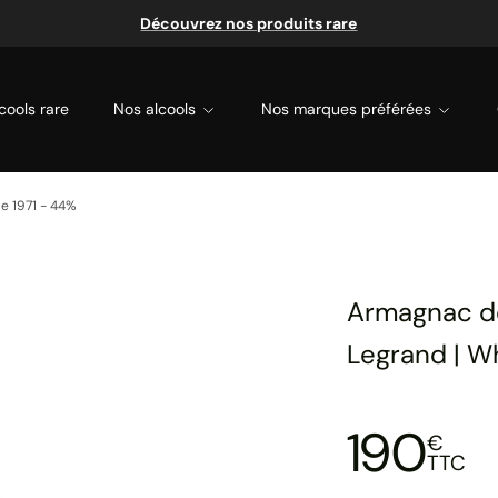
Découvrez nos produits rare
cools rare
Nos alcools
Nos marques préférées
e 1971 - 44%
Armagnac d
Legrand | Wh
190
€
TTC