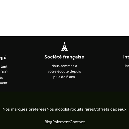
Société française
In
égé
Nous sommes à
Liv
stant
votre écoute depuis
0.000
plus de 5 ans.
és
ment.
Nos marques préférées
Nos alcools
Produits rares
Coffrets cadeaux
Blog
Paiement
Contact