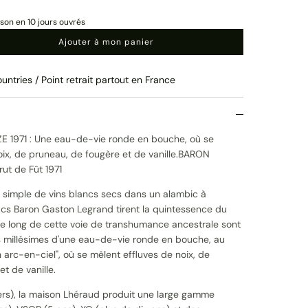
ison en 10 jours ouvrés
Ajouter à mon panier
untries / Point retrait partout en France
 1971 : Une eau-de-vie ronde en bouche, où se
oix, de pruneau, de fougère et de vanille.BARON
t de Fût 1971
ion simple de vins blancs secs dans un alambic à
cs Baron Gaston Legrand tirent la quintessence du
: le long de cette voie de transhumance ancestrale sont
rs millésimes d'une eau-de-vie ronde en bouche, au
 arc-en-ciel", où se mêlent effluves de noix, de
t de vanille.
rs), la maison Lhéraud produit une large gamme