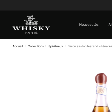
Aller au contenu
Nouveautés
Al
Accueil
Collections
Spiritueux
Baron gaston legrand - ténarèz