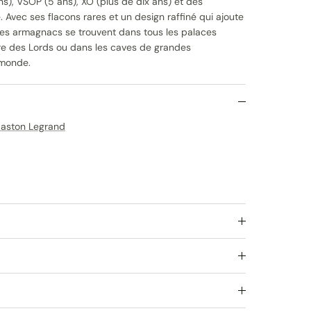
s), VSOP (5 ans), XO (plus de dix ans) et des
. Avec ses flacons rares et un design raffiné qui ajoute
 ces armagnacs se trouvent dans tous les palaces
re des Lords ou dans les caves de grandes
 monde.
aston Legrand