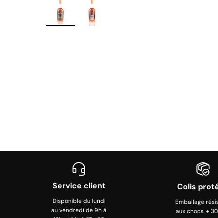
Service client
Colis prot
Disponible du lundi
Emballage rési
au vendredi de 9h à
aux chocs. + 3