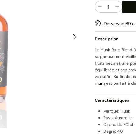
Quantité
Delivery in 69 co
Suivant
Description
Le Husk Rare Blend à
soigneusement vieill
fruits secs et une po
équilibrée et ses sav
veloutée. Sa finale 
rhum
est parfait à dé
Caractéristiques
Marque:
Husk
Pays: Australie
Capacité: 70 cL
Degré: 40