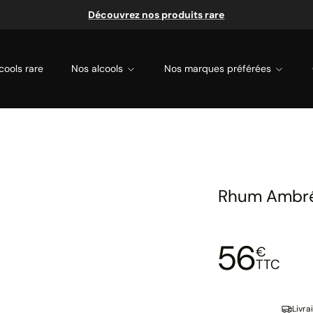
Découvrez nos produits rare
cools rare
Nos alcools
Nos marques préférées
Rhum Ambré
56
€
TTC
Livra