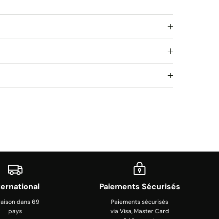
ternational
Paiements Sécurisés
raison dans 69
Paiements sécurisés
pays
via Visa, Master Card