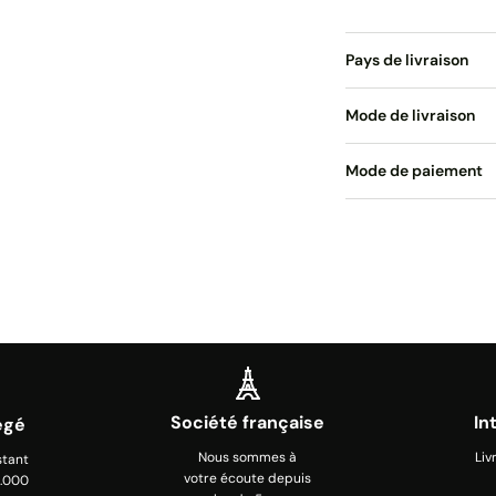
Pays de livraison
Mode de livraison
Mode de paiement
Société française
In
égé
Nous sommes à
Liv
stant
votre écoute depuis
0.000