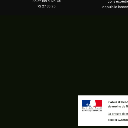
13h et 14h à 17h. 09
colis expédi
72 27 83 25
depuis le lance