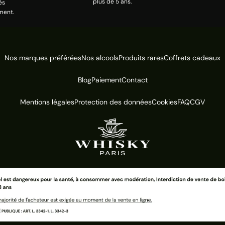
plus de 5 ans.
és
ment.
Nos marques préférées
Nos alcools
Produits rares
Coffrets cadeaux
Blog
Paiement
Contact
Mentions légales
Protection des données
Cookies
FAQ
CGV