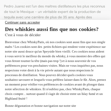
Pedro Juarez est l'un des maîtres distillateurs les plus reconnus
de tout le Mexique - un véritable expert de la production de
tequila avec une carrière de plus de 35 ans. Après des
décennies de réduction des coûts dans certaines des plus
grandes entreprises multinationales de tequila, Pedro s'est
finalement libéré et a pu utiliser son talent artistique pour créer
son réalisation ultime - une tequila 100% agave bleue qui
englobe la définition même du goût d'agave le plus frais. et
douceur exquise.
Service client
Colis protégé
Disponible du lundi
Emballage résistant
au vendredi de 9h à
aux chocs. + 30.000
13h et 14h à 17h. 09
colis expédiés
72 27 83 25
depuis le lancement.