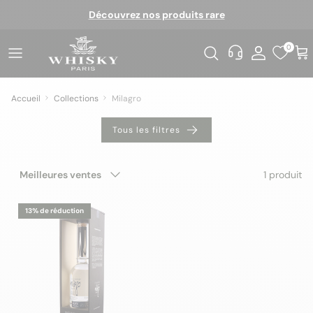
Aller au contenu
Découvrez nos produits rare
0
Accueil
Collections
Milagro
Tous les filtres
Trier par
1 produit
Meilleures ventes
13% de réduction