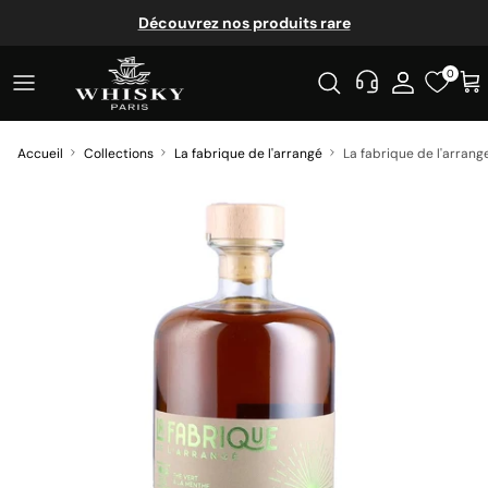
Aller au contenu
Découvrez nos produits rare
0
Accueil
Collections
La fabrique de l'arrangé
La fabrique de l'arran