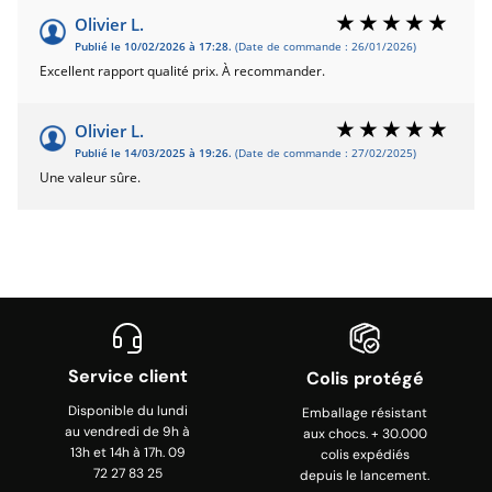
Olivier L.
Publié le 10/02/2026 à 17:28.
(Date de commande : 26/01/2026)
Excellent rapport qualité prix. À recommander.
Olivier L.
Publié le 14/03/2025 à 19:26.
(Date de commande : 27/02/2025)
Une valeur sûre.
Service client
Colis protégé
Disponible du lundi
Emballage résistant
au vendredi de 9h à
aux chocs. + 30.000
13h et 14h à 17h. 09
colis expédiés
72 27 83 25
depuis le lancement.