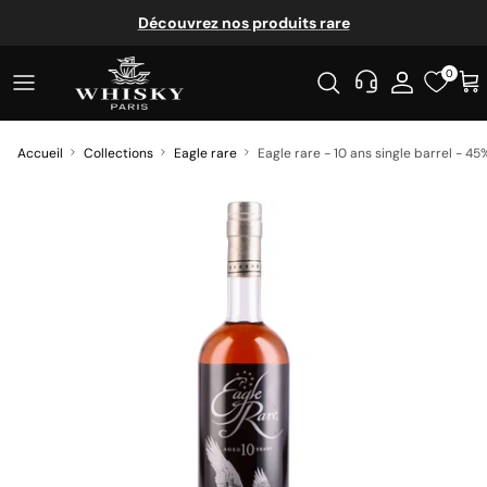
Aller au contenu
Découvrez nos produits rare
0
Accueil
Collections
Eagle rare
Eagle rare - 10 ans single barrel - 45