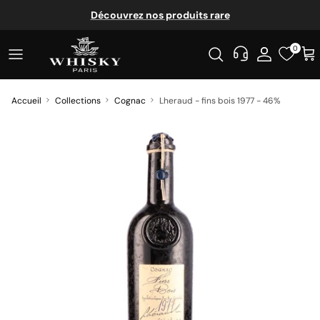
Aller au contenu
Découvrez nos produits rare
0
Accueil
Collections
Cognac
Lheraud - fins bois 1977 - 46%