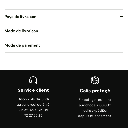
Pays de livraison
Mode de livraison
Mode de paiement
Service client
Colis protégé
Disponible du lundi
Emballage résistant
au vendredi de 9h à
aux chocs. + 30.000
13h et 14h à 17h. 09
colis expédiés
72 27 83 25
depuis le lancement.