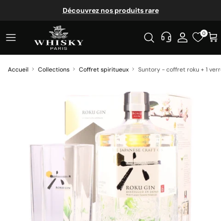
Aller au contenu
Découvrez nos produits rare
0
Accueil
Collections
Coffret spiritueux
Suntory - coffret roku + 1 ver