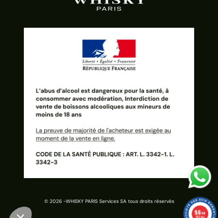
© 2026 -
WHISKY PARIS Services SA tous droits réservés
9.6
/10
3162 avis