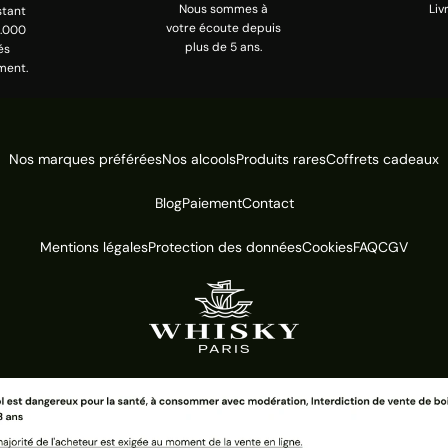
Nous sommes à
Liv
stant
votre écoute depuis
0.000
plus de 5 ans.
és
ment.
Nos marques préférées
Nos alcools
Produits rares
Coffrets cadeaux
Blog
Paiement
Contact
Mentions légales
Protection des données
Cookies
FAQ
CGV