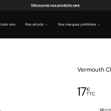
Découvrez nos produits rare
cools rare
Nos alcools
Nos marques préférées
Vermouth C
17
€
TTC
Livra