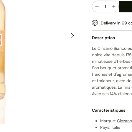
Quantité
Delivery in 69 co
Suivant
Description
Le Cinzano Bianco es
dolce vita depuis 175
minutieuse d'herbes 
Son bouquet aromatiq
fraîches et d'agrumes
et fraîcheur, avec de
aromatiques. La final
Avec ses 14% d'alcool,
Caractéristiques
Marque:
Cinzano
Pays: Italie