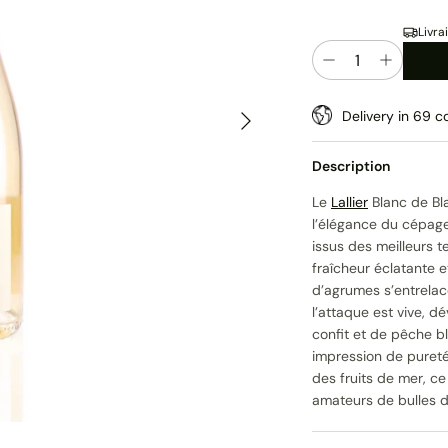
Livra
Quantité
Suivant
Delivery in 69 co
Description
Le
Lallier
Blanc de Bl
l’élégance du cépage
issus des meilleurs t
fraîcheur éclatante e
d’agrumes s’entrelac
l’attaque est vive, d
confit et de pêche bl
impression de pureté 
des fruits de mer, c
amateurs de bulles d