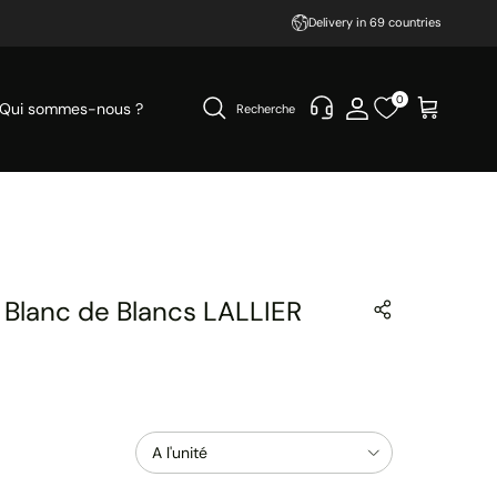
Delivery in 69 countries
0
Qui sommes-nous ?
Recherche
lanc de Blancs LALLIER
Contenance
A l'unité