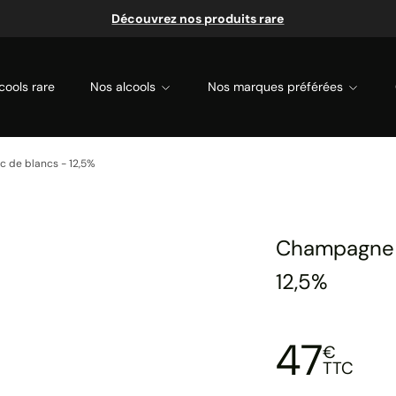
Découvrez nos produits rare
cools rare
Nos alcools
Nos marques préférées
nc de blancs - 12,5%
Champagne B
12,5%
47
€
TTC