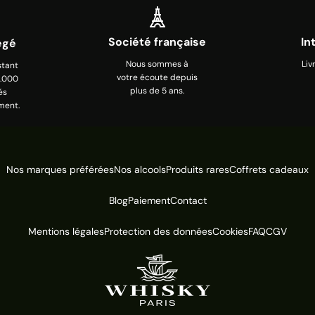
Société française
In
égé
Nous sommes à
Liv
stant
votre écoute depuis
0.000
plus de 5 ans.
és
ment.
Nos marques préférées
Nos alcools
Produits rares
Coffrets cadeaux
Blog
Paiement
Contact
Mentions légales
Protection des données
Cookies
FAQ
CGV