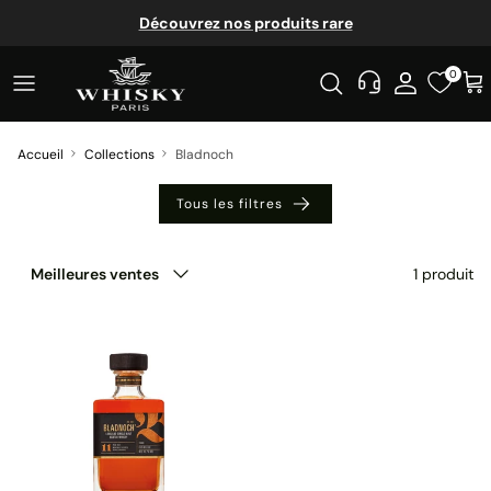
Aller au contenu
Découvrez nos produits rare
0
Accueil
Collections
Bladnoch
Tous les filtres
Trier par
1 produit
Meilleures ventes