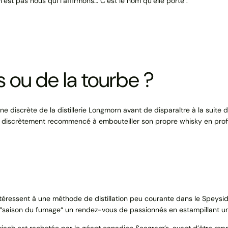
st pas nous qui l’affirmons… C’est le nom qu’elle porte :
 ou de la tourbe ?
ne discrète de la distillerie Longmorn avant de disparaître à la suite 
ch a discrètement recommencé à embouteiller son propre whisky en pro
téressent à une méthode de distillation peu courante dans le Speyside
de la “saison du fumage“ un rendez-vous de passionnés en estampillan
nriach est rachetée par le géant canadien Seagram’s, avant d’être repri