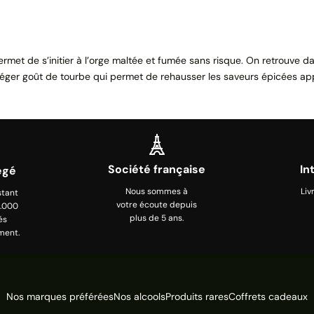
rmet de s’initier à l’orge maltée et fumée sans risque. On retrouve d
n léger goût de tourbe qui permet de rehausser les saveurs épicées app
Société française
In
égé
Nous sommes à
Liv
stant
votre écoute depuis
0.000
plus de 5 ans.
és
ment.
Nos marques préférées
Nos alcools
Produits rares
Coffrets cadeaux