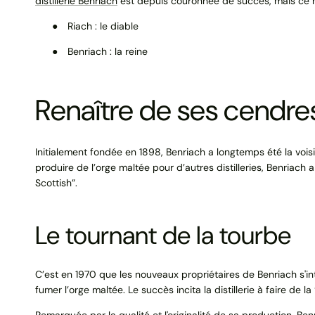
distillerie Benriach
est depuis couronnée de succès, mais ce n’e
●
Riach
: le diable
●
Benriach
: la reine
Renaître de ses cendres
Initialement fondée en 1898, Benriach a longtemps été la voisi
produire de l’orge maltée pour d’autres distilleries, Benria
Scottish”.
Le tournant de la tourbe
C’est en 1970 que les nouveaux propriétaires de Benriach s'in
fumer l’orge maltée. Le succès incita la distillerie à faire 
Remarquée par la qualité et l'originalité de sa production, Be