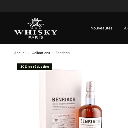
Aller au contenu
Nouveautés
Al
Accueil
Collections
Benriach
30% de réduction