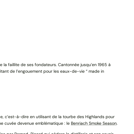
de la faillite de ses fondateurs. Cantonnée jusqu’en 1965 à
fitant de l’engouement pour les eaux-de-vie “ made in
, c’est-à-dire en utilisant de la tourbe des Highlands pour
t une cuvée devenue emblématique : le
Benriach Smoke Season
.
se par Pernod-Ricard qui cèdera la distillerie et son savoir-