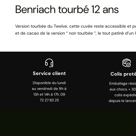
Benriach tourbé 12 ans
Version tourbée du Twelve, cette cuvée reste accessible et pe
et de cacao de la version “ non tourbée ”, le tout patiné d’u
Service client
Colis prot
Disponible du lundi
Emballage rési
au vendredi de 9h à
aux chocs. + 3
13h et 14h à 17h. 09
colis expédi
72 27 83 25
depuis le lance