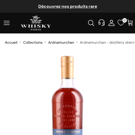
Aller au contenu
Découvrez nos produits rare
0
Accueil
Collections
Ardnamurchan
Ardnamurchan - distillery sher