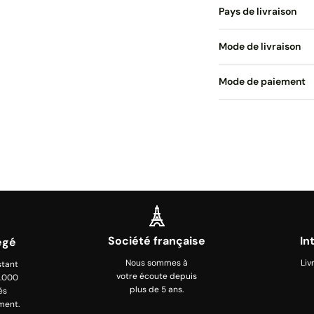
Pays de livraison
Mode de livraison
Mode de paiement
Société française
In
égé
Nous sommes à
Liv
stant
votre écoute depuis
0.000
plus de 5 ans.
és
ment.