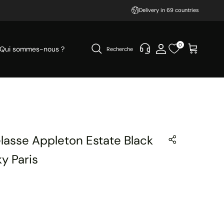
Delivery in 69 countries
0
Qui sommes-nous ?
Recherche
asse Appleton Estate Black
ky Paris