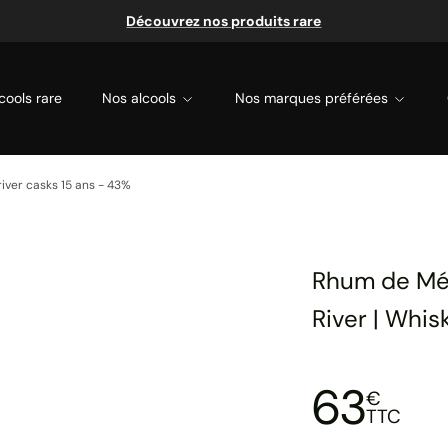
Découvrez nos produits rare
cools rare
Nos alcools
Nos marques préférées
river casks 15 ans - 43%
Rhum de Mél
River | Whis
63
€
TTC