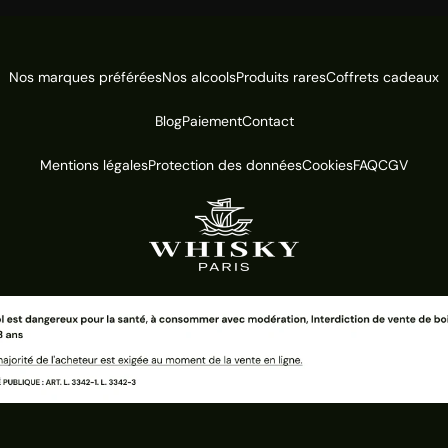
Nos marques préférées
Nos alcools
Produits rares
Coffrets cadeaux
Blog
Paiement
Contact
Mentions légales
Protection des données
Cookies
FAQ
CGV