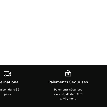
ternational
Paiements Sécurisés
raison dans 69
Paiements sécurisés
pays
via Visa, Master Card
& Virement.