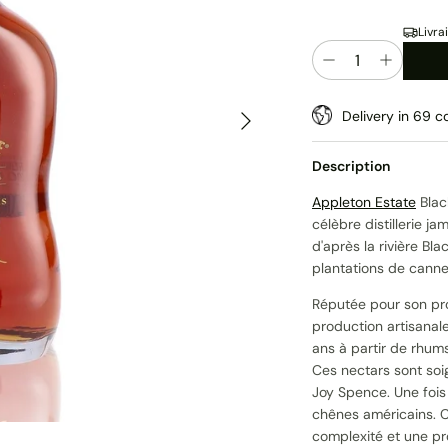
Livra
Quantité
Suivant
Delivery in 69 co
Description
Appleton Estate
Blac
célèbre distillerie j
d'après la rivière Bla
plantations de cannes 
Réputée pour son pro
production artisanal
ans à partir de rhums
Ces nectars sont soi
Joy Spence. Une fois 
chênes américains. C
complexité et une p