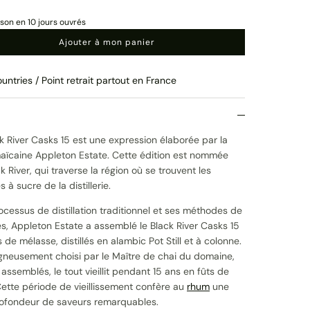
ison en 10 jours ouvrés
Ajouter à mon panier
untries / Point retrait partout en France
k River Casks 15 est une expression élaborée par la
amaïcaine Appleton Estate. Cette édition est nommée
ck River, qui traverse la région où se trouvent les
à sucre de la distillerie.
cessus de distillation traditionnel et ses méthodes de
es, Appleton Estate a assemblé le Black River Casks 15
 de mélasse, distillés en alambic Pot Still et à colonne.
gneusement choisi par le Maître de chai du domaine,
assemblés, le tout vieillit pendant 15 ans en fûts de
ette période de vieillissement confère au
rhum
une
rofondeur de saveurs remarquables.