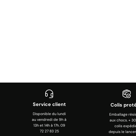
Service client
Colis prot
Disponible du lundi
Emballage rési
au vendredi de 9h à
aux chocs. + 3
13h et 14h à 17h. 09
colis expédi
72 27 83 25
depuis le lance