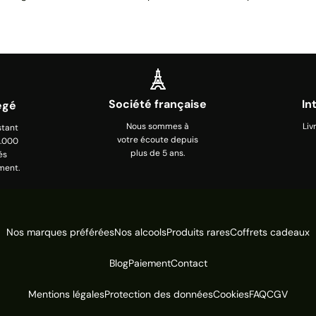
Société française
In
égé
Nous sommes à
Liv
stant
votre écoute depuis
0.000
plus de 5 ans.
és
ment.
Nos marques préférées
Nos alcools
Produits rares
Coffrets cadeaux
Blog
Paiement
Contact
Mentions légales
Protection des données
Cookies
FAQ
CGV