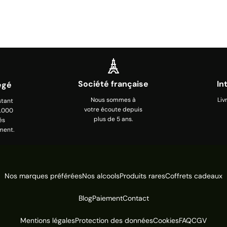
Société française
In
égé
Nous sommes à
Liv
stant
votre écoute depuis
0.000
plus de 5 ans.
és
ment.
Nos marques préférées
Nos alcools
Produits rares
Coffrets cadeaux
Blog
Paiement
Contact
Mentions légales
Protection des données
Cookies
FAQ
CGV