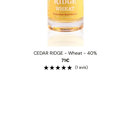
CEDAR RIDGE - Wheat - 40%
71€
★★★★★
★★★★★
(1 avis)