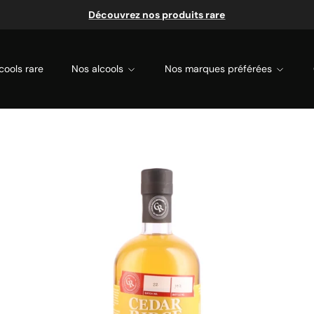
Découvrez nos produits rare
cools rare
Nos alcools
Nos marques préférées