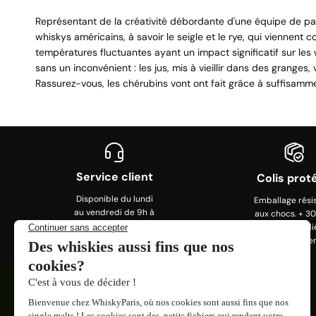
Représentant de la créativité débordante d'une équipe de pa
whiskys américains, à savoir le seigle et le rye, qui viennent 
températures fluctuantes ayant un impact significatif sur les
sans un inconvénient : les jus, mis à vieillir dans des granges
Rassurez-vous, les chérubins vont ont fait grâce à suffisamme
Service client
Colis prot
Disponible du lundi
Emballage rési
au vendredi de 9h à
aux chocs. + 3
13h et 14h à 17h. 09
colis expédi
72 27 83 25
depuis le lance