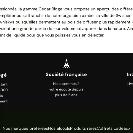
ssionnés, la gamme Cedar Ridge vous propose un aperçu des différent
compléter ou s'affranchir de notre orge bien aimée. La ville de Swisher,
 whiskys puisqu'elles permettent au bois de diffuser plus rapidement l
, voient une grande partie de leur volume s'évaporer dans la nature. Ai
nt de liquide pour que vous puissiez vous en délecter.
Société française
In
égé
Nous sommes à
Liv
stant
votre écoute depuis
0.000
plus de 5 ans.
és
ment.
Nos marques préférées
Nos alcools
Produits rares
Coffrets cadeaux