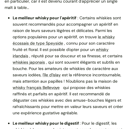
en particulier, car il est devenu courant d'apprécier un single
malt à table…
Le meilleur whisky pour l'apéritif
: Certains whiskies sont
souvent recommandés pour accompagner un apéritif en
raison de leurs saveurs légères et délicates. Parmi les
options populaires pour un apéritif, on trouve
le whisky
écossais de type Speyside
, connu pour son caractère
fruité et floral. Il est possible d'opter pour un
whisky
irlandais
, réputé pour sa douceur et sa finesse, et certains
whiskies japonais
, qui sont souvent élégants et subtils en
bouche. Pour les amateurs de whiskies de caractère aux
saveurs iodées,
l'île d'Islay
est la référence incontournable,
mais attention aux papilles ! N'oublions pas la maison de
whisky français Bellevoye
qui propose des whiskies
raffinés et parfaits en apéritif. Il est recommandé de
déguster ces whiskies avec des amuse-bouches légers et
rafraîchissants pour mettre en valeur leurs saveurs et créer
une expérience gustative agréable.
Le meilleur whisky pour le digestif
: Pour le digestif, les