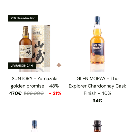
21% de réduction
LIVRAISON 24H
SUNTORY - Yamazaki
GLEN MORAY - The
golden promise - 48%
Explorer Chardonnay Cask
470€
599,00€
- 21%
Finish - 40%
34€