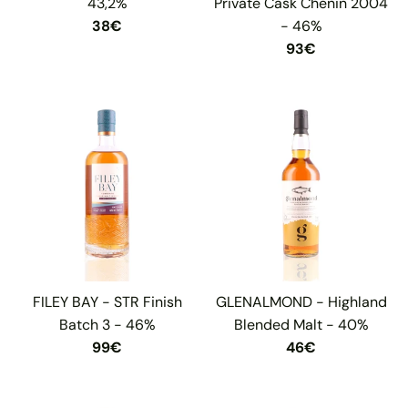
43,2%
Private Cask Chenin 2004
38€
- 46%
93€
FILEY BAY - STR Finish
GLENALMOND - Highland
Batch 3 - 46%
Blended Malt - 40%
99€
46€