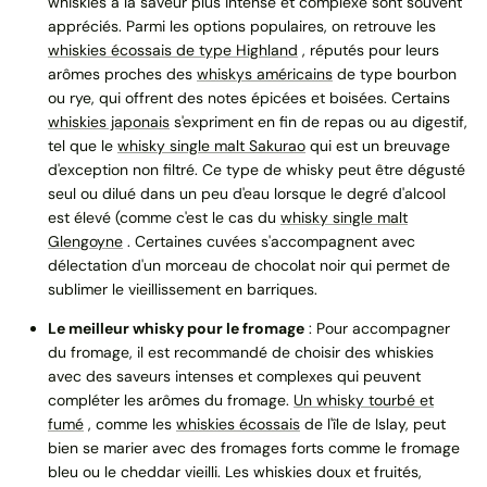
whiskies à la saveur plus intense et complexe sont souvent
appréciés. Parmi les options populaires, on retrouve les
whiskies écossais de type Highland
, réputés pour leurs
arômes proches des
whiskys américains
de type bourbon
ou rye, qui offrent des notes épicées et boisées. Certains
whiskies japonais
s'expriment en fin de repas ou au digestif,
tel que le
whisky single malt Sakurao
qui est un breuvage
d'exception non filtré. Ce type de whisky peut être dégusté
seul ou dilué dans un peu d'eau lorsque le degré d'alcool
est élevé (comme c'est le cas du
whisky single malt
Glengoyne
. Certaines cuvées s'accompagnent avec
délectation d'un morceau de chocolat noir qui permet de
sublimer le vieillissement en barriques.
Le meilleur whisky pour le fromage
: Pour accompagner
du fromage, il est recommandé de choisir des whiskies
avec des saveurs intenses et complexes qui peuvent
compléter les arômes du fromage.
Un whisky tourbé et
fumé
, comme les
whiskies écossais
de l'île de Islay, peut
bien se marier avec des fromages forts comme le fromage
bleu ou le cheddar vieilli. Les whiskies doux et fruités,