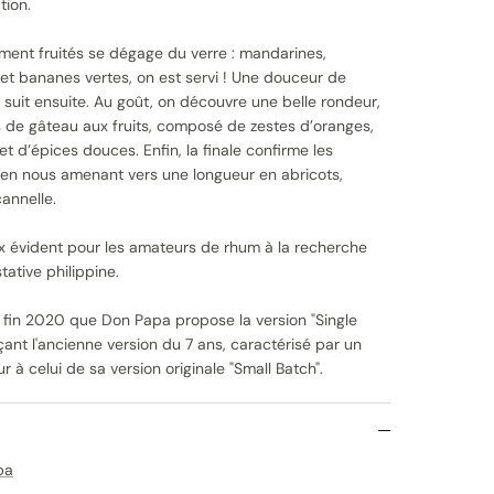
tion.
ent fruités se dégage du verre : mandarines,
 et bananes vertes, on est servi ! Une douceur de
e suit ensuite. Au goût, on découvre une belle rondeur,
s de gâteau aux fruits, composé de zestes d’oranges,
t d’épices douces. Enfin, la finale confirme les
 en nous amenant vers une longueur en abricots,
annelle.
oix évident pour les amateurs de rhum à la recherche
ative philippine.
ue fin 2020 que Don Papa propose la version "Single
çant l'ancienne version du 7 ans, caractérisé par un
r à celui de sa version originale "Small Batch".
pa