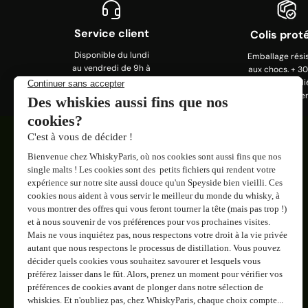
Service client
Colis prot
Disponible du lundi
Emballage rési
au vendredi de 9h à
aux chocs. + 3
13h et 14h à 17h. 09
colis expédi
72 27 83 25
depuis le lance