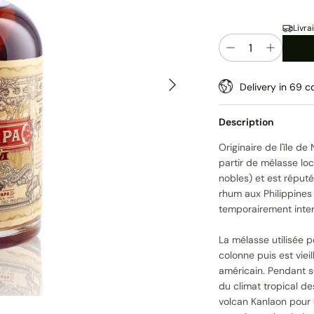
Livra
Quantité
Suivant
Delivery in 69 co
Description
Originaire de l'île de
partir de mélasse lo
nobles) et est réput
rhum aux Philippines
temporairement inter
La mélasse utilisée p
colonne puis est viei
américain. Pendant so
du climat tropical des
volcan Kanlaon pour d