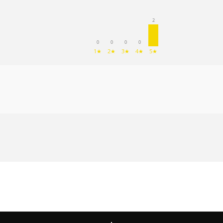
2
0
0
0
0
1★
2★
3★
4★
5★