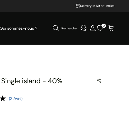
Delivery in 69 countries
0
Qui sommes-nous ?
Recherche
Single island - 40%
(2 Avis)