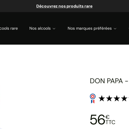
Découvrez nos produits rare
cools rare
Nos alcools
Nos marques préférées
DON PAPA - 
56
€
TTC