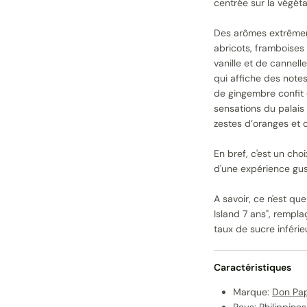
centrée sur la végéta
Des arômes extrêmem
abricots, framboises
vanille et de cannell
qui affiche des note
de gingembre confit e
sensations du palais
zestes d’oranges et c
En bref, c'est un ch
d'une expérience gust
A savoir, ce n'est q
Island 7 ans", rempla
taux de sucre inférieu
Caractéristiques
Marque:
Don Pa