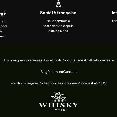
Société française
In
égé
Nous sommes à
Liv
stant
votre écoute depuis
0.000
plus de 5 ans.
és
ment.
Nos marques préférées
Nos alcools
Produits rares
Coffrets cadeaux
Blog
Paiement
Contact
Mentions légales
Protection des données
Cookies
FAQ
CGV