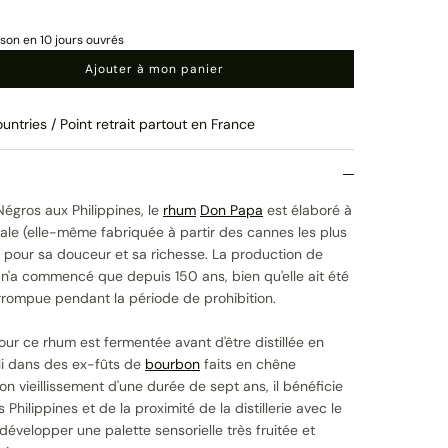
ison en 10 jours ouvrés
Ajouter à mon panier
untries / Point retrait partout en France
 Négros aux Philippines, le
rhum
Don Papa
est élaboré à
cale (elle-même fabriquée à partir des cannes les plus
é pour sa douceur et sa richesse. La production de
 n'a commencé que depuis 150 ans, bien qu'elle ait été
rompue pendant la période de prohibition.
our ce rhum est fermentée avant d'être distillée en
lli dans des ex-fûts de
bourbon
faits en chêne
n vieillissement d'une durée de sept ans, il bénéficie
 Philippines et de la proximité de la distillerie avec le
évelopper une palette sensorielle très fruitée et