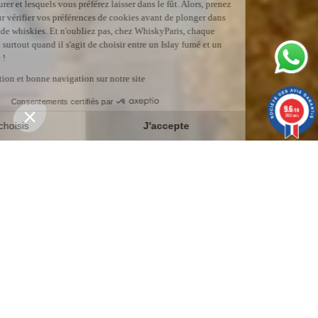
9.6
/10
3162 avis
Pour ne rien rater
?
Profitez d’une offre exceptionnelle supplémentaire sur tout le
site en vous inscrivant à la newsletter.
Votre adresse E-mail